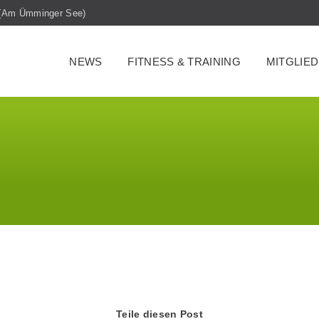
m (Am Ümminger See)
NEWS
FITNESS & TRAINING
MITGLIE
Teile diesen Post