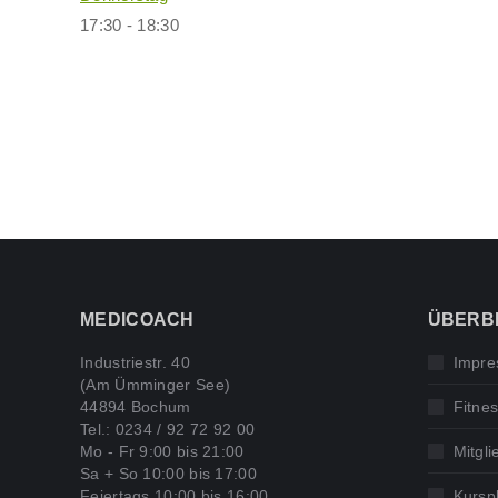
17:30
-
18:30
MEDICOACH
ÜBERB
Industriestr. 40
Impre
(Am Ümminger See)
44894 Bochum
Fitnes
Tel.: 0234 / 92 72 92 00
Mo - Fr 9:00 bis 21:00
Mitgli
Sa + So 10:00 bis 17:00
Feiertags 10:00 bis 16:00
Kursp