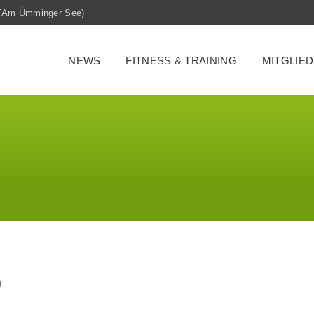
m (Am Ümminger See)
NEWS
FITNESS & TRAINING
MITGLIE
)